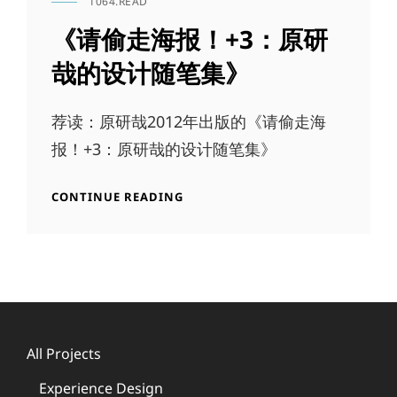
1064.READ
指
CAT
南
LINKS
《请偷走海报！+3：原研
哉的设计随笔集》
荐读：原研哉2012年出版的《请偷走海
报！+3：原研哉的设计随笔集》
《请
CONTINUE READING
偷
走
海
报！
+3：
原
研
哉
All Projects
的
设
Experience Design
计