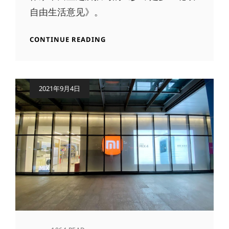
自由生活意见》。
《少
CONTINUE READING
即
是
多：
北
Posted
2021年9月4日
欧
on
自
由
生
活
意
见》
——
一
本
自
由
生
活